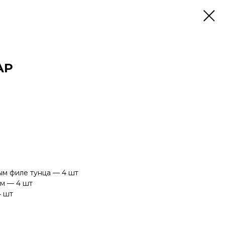
АР
ым филе тунца — 4 шт
ом — 4 шт
4 шт