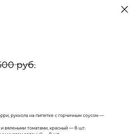
500
руб.
ерри, руккола на пипетке с горчичным соусом —
и вялеными томатами, красный — 8 шт.