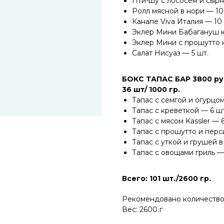
Пти-шу с лососем и сыр
Ролл мясной в нори — 10
Канапе Viva Италия — 10 
Эклер Мини Бабагануш к
Эклер Мини с прошутто 
Салат Нисуаз — 5 шт.
БОКС ТАПАС БАР 3800 ру
36 шт/ 1000 гр.
Тапас с семгой и огурцом
Тапас с креветкой — 6 шт
Тапас с мясом Kassler — 6
Тапас с прошутто и перс
Тапас с уткой и грушей в
Тапас с овощами гриль —
Всего: 101 шт./2600 гр.
Рекомендовано количество 
Вес: 2600 г