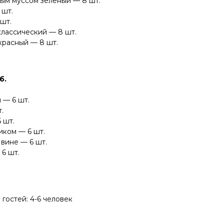
ным муссом зеленый — 8 шт.
 шт.
шт.
лассический — 8 шт.
красный — 8 шт.
б.
 — 6 шт.
.
 шт.
иком — 6 шт.
 вине — 6 шт.
 6 шт.
гостей: 4-6 человек