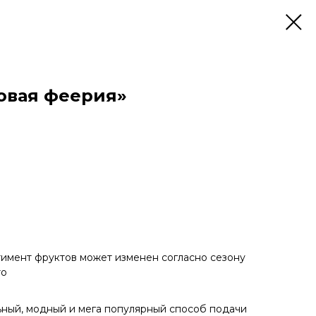
овая феерия»
тимент фруктов может изменен согласно сезону
то
льный, модный и мега популярный способ подачи