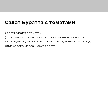
Салат Буратта с томатами
Салат Буратта с томатами
(классическое сочетание свежих томатов, микса из
зелени,молодого итальянского сыра, молотого перца,
оливкового масла и соуса песто)