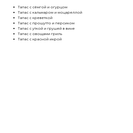
Тапас с сёмгой и огурцом
Тапас с кальмаром и моцареллой
Тапас с креветкой
Тапас с прошутто и персиком
Тапас с уткой и грушей в вине
Тапас с овощами гриль
Тапас с красной икрой