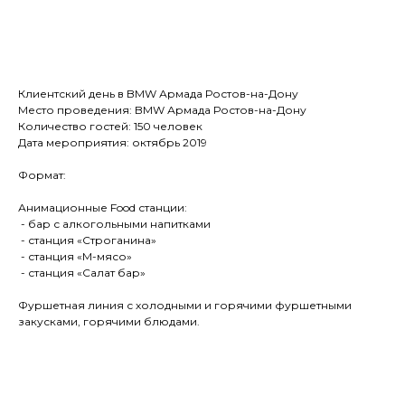
Обсудим ваш проект?
Клиентский день в BMW Армада Ростов-на-Дону
Место проведения: BMW Армада Ростов-на-Дону
Количество гостей: 150 человек
Дата мероприятия: октябрь 2019
Формат:
Анимационные Food станции:
- бар с алкогольными напитками
- станция «Строганина»
- станция «М-мясо»
- станция «Салат бар»
Фуршетная линия с холодными и горячими фуршетными
закусками, горячими блюдами.