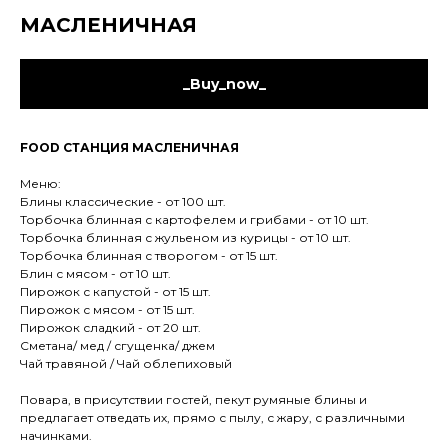
МАСЛЕНИЧНАЯ
_Buy_now_
FOOD СТАНЦИЯ МАСЛЕНИЧНАЯ
Меню:
Блины классические - от 100 шт.
Торбочка блинная с картофелем и грибами - от 10 шт.
Торбочка блинная с жульеном из курицы - от 10 шт.
Торбочка блинная с творогом - от 15 шт.
Блин с мясом - от 10 шт.
Пирожок с капустой - от 15 шт.
Пирожок с мясом - от 15 шт.
Пирожок сладкий - от 20 шт.
Сметана/ мед / сгущенка/ джем
Чай травяной / Чай облепиховый
Повара, в присутствии гостей, пекут румяные блины и
предлагает отведать их, прямо с пылу, с жару, с различными
начинками.