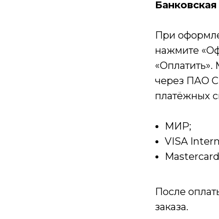
Банковская
При оформле
нажмите «Оф
«Оплатить».
ь
через ПАО С
платёжных с
МИР;
VISA Intern
Mastercar
После оплат
заказа.