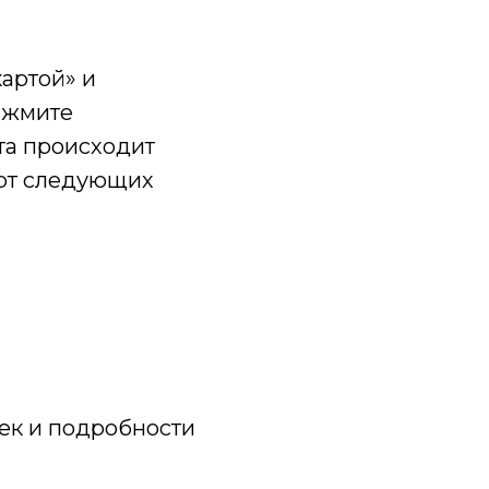
артой» и
ажмите
та происходит
рт следующих
чек и подробности