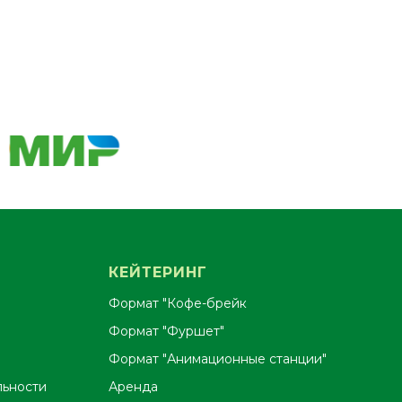
КЕЙТЕРИНГ
Формат "Кофе-брейк
Формат "Фуршет"
Формат "Анимационные станции"
льности
Аренда