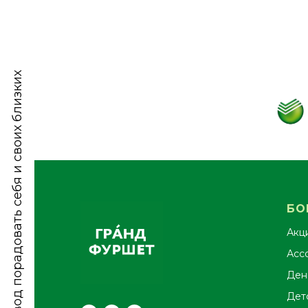
Найдите повод порадовать себя и своих близких
БО
Акц
Асс
Ден
Дет